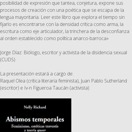
posibilidad de expresión que tantea, conjetura, expone sus
procesos de creación con una poética que se escapa de la
lengua mayoritaria. Leer este libro que explora el tiempo sin
fijarlo es encontrarse con la densidad crítica como arma, la
escritura como eje articulador, la trinchera de la desconfianza
al orden establecido como política anarco-barroca»
Jorge Díaz: Biólogo, escritor y activista de la disidencia sexual
(CUDS)
La presentación estará a cargo de:
Raquel Olea (crítica literaria feminista), Juan Pablo Sutherland
(escritor) e Iv-n Figueroa Taucán (activista)